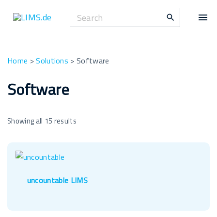
S
S
k
e
i
a
p
r
t
Home
>
Solutions
>
Software
c
o
h
Software
c
f
o
o
n
Showing all 15 results
r
t
:
e
n
t
uncountable LIMS