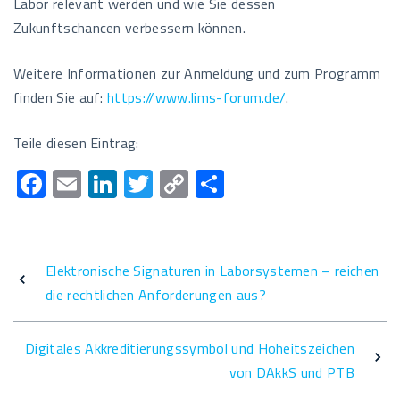
Labor relevant werden und wie Sie dessen
Zukunftschancen verbessern können.
Weitere Informationen zur Anmeldung und zum Programm
finden Sie auf:
h
ttps://www.lims-forum.de/
.
Teile diesen Eintrag:
F
E
Li
T
C
T
ac
m
n
wi
o
eil
e
ail
k
tt
p
e
b
e
er
y
n
Elektronische Signaturen in Laborsystemen – reichen
o
dI
Li
die rechtlichen Anforderungen aus?
o
n
n
k
k
Digitales Akkreditierungssymbol und Hoheitszeichen
von DAkkS und PTB