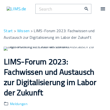
S
S
k
e
i
a
p
r
t
Start
>
Wissen
>
LIMS-Forum 2023: Fachwissen und
c
o
Austausch zur Digitalisierung im Labor der Zukunft
h
c
f
o
o
n
LIMS-Forum 2023:
r
t
:
Fachwissen und Austausch
e
n
zur Digitalisierung im Labor
t
der Zukunft
Meldungen