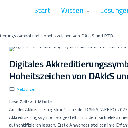
Start
Wissen
Lösunge
Grundlagen
Anbieter
Meldungen
Software
ditierungssymbol und Hoheitszeichen von DAkkS und PTB
Termine
Dienstleistu
Glossar
Fortbildung
Literatur
Digitales Akkreditierungssym
Hoheitszeichen von DAkkS un
Meldungen
Lese Zeit:
< 1
Minute
Auf der Akkreditierungskonferenz der DAkkS “AKKKO 2023”
Akkreditierungssymbol vorgestellt, mit dem sich elektronis
authentifizieren lassen. Erste Anwender stellten ihre Erfah