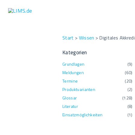
S
k
i
p
t
Start
>
Wissen
>
Digitales Akkre
o
Kategorien
c
o
Grundlagen
(
9
)
n
Meldungen
(
60
)
t
Termine
(
20
)
e
Produktvarianten
(
2
)
n
Glossar
(
128
)
t
Literatur
(
8
)
Einsatzmöglichkeiten
(
1
)