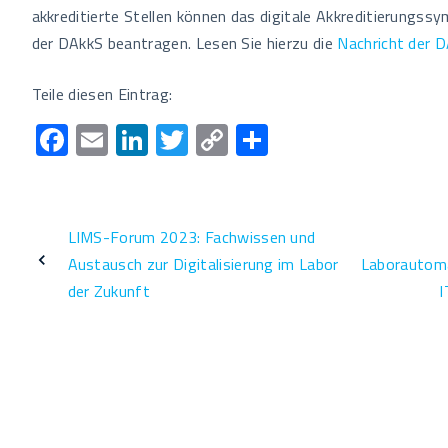
akkreditierte Stellen können das digitale Akkreditierungssy
der DAkkS beantragen. Lesen Sie hierzu die
Nachricht der 
Teile diesen Eintrag:
F
E
Li
T
C
T
ac
m
n
wi
o
eil
e
ail
k
tt
p
e
b
e
er
y
n
LIMS-Forum 2023: Fachwissen und
o
dI
Li
Austausch zur Digitalisierung im Labor
Laborautoma
o
n
n
der Zukunft
I
k
k