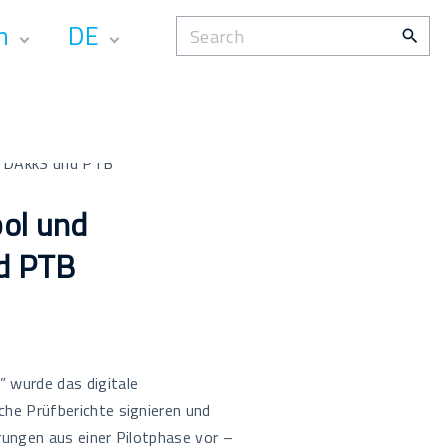
S
n
DE
e
a
EN
r
c
ngen
h
f
bol und
o
r
d PTB
:
 wurde das digitale
che Prüfberichte signieren und
rungen aus einer Pilotphase vor –