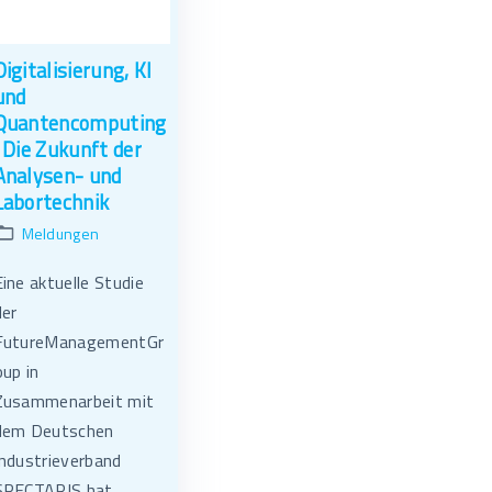
Digitalisierung, KI
und
Quantencomputing
: Die Zukunft der
Analysen- und
Labortechnik
Meldungen
Eine aktuelle Studie
der
FutureManagementGr
oup in
Zusammenarbeit mit
dem Deutschen
Industrieverband
SPECTARIS hat