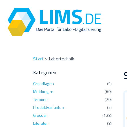
S
k
i
p
t
o
c
o
Start
>
Labortechnik
n
Kategorien
t
e
Grundlagen
(
9
)
n
Meldungen
(
60
)
t
Termine
(
20
)
Produktvarianten
(
2
)
Glossar
(
128
)
Literatur
(
8
)