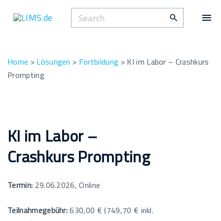
S
S
k
e
i
a
p
r
t
Home
>
Lösungen
>
Fortbildung
>
KI im Labor – Crashkurs
c
o
Prompting
h
c
f
o
o
n
r
t
KI im Labor –
:
e
Crashkurs Prompting
n
t
Termin:
29.06.2026, Online
Teilnahmegebühr:
630,00 € (749,70 € inkl.