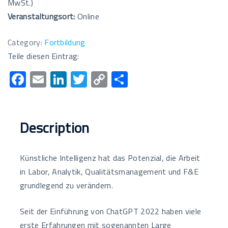
MwSt.)
Veranstaltungsort:
Online
Category:
Fortbildung
Teile diesen Eintrag:
F
E
Li
T
C
T
ac
m
n
wi
o
eil
e
ail
k
tt
p
e
b
e
er
y
n
Description
o
dI
Li
o
n
n
Künstliche Intelligenz hat das Potenzial, die Arbeit
k
k
in Labor, Analytik, Qualitätsmanagement und F&E
grundlegend zu verändern.
Seit der Einführung von ChatGPT 2022 haben viele
erste Erfahrungen mit sogenannten Large