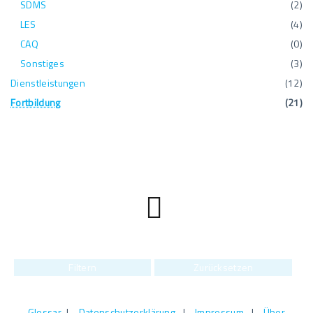
SDMS
(
2
)
LES
(
4
)
CAQ
(
0
)
Sonstiges
(
3
)
Dienstleistungen
(
12
)
Fortbildung
(
21
)
Filtern
Zurücksetzen
Glossar
|
Datenschutzerklärung
|
Impressum
|
Über