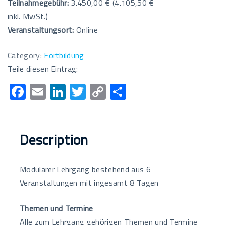
Teilnahmegebühr:
3.450,00 € (4.105,50 €
inkl. MwSt.)
Veranstaltungsort:
Online
Category:
Fortbildung
Teile diesen Eintrag:
F
E
Li
T
C
T
ac
m
n
wi
o
eil
e
ail
k
tt
p
e
b
e
er
y
n
Description
o
dI
Li
o
n
n
Modularer Lehrgang bestehend aus 6
k
k
Veranstaltungen mit ingesamt 8 Tagen
Themen und Termine
Alle zum Lehrgang gehörigen Themen und Termine