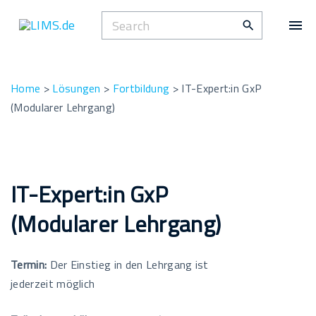
S
S
k
e
i
a
p
r
t
Home
>
Lösungen
>
Fortbildung
>
IT-Expert:in GxP
c
o
(Modularer Lehrgang)
h
c
f
o
o
n
r
t
IT-Expert:in GxP
:
e
(Modularer Lehrgang)
n
t
Termin:
Der Einstieg in den Lehrgang ist
jederzeit möglich