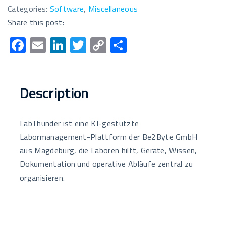
Categories:
Software
,
Miscellaneous
Share this post:
F
E
Li
T
C
T
ac
m
n
wi
o
eil
e
ail
k
tt
p
e
b
e
er
y
n
Description
o
dI
Li
o
n
n
LabThunder ist eine KI-gestützte
k
k
Labormanagement-Plattform der Be2Byte GmbH
aus Magdeburg, die Laboren hilft, Geräte, Wissen,
Dokumentation und operative Abläufe zentral zu
organisieren.