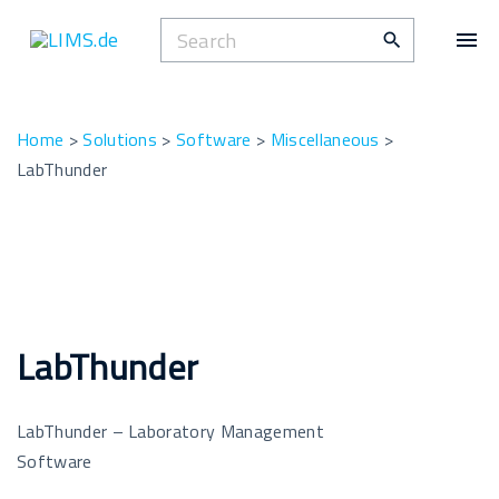
S
S
k
e
i
a
p
r
t
Home
>
Solutions
>
Software
>
Miscellaneous
>
c
o
LabThunder
h
c
f
o
o
n
r
t
:
e
n
LabThunder
t
LabThunder – Laboratory Management
Software