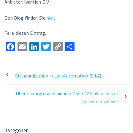
Anbieter: iVention B.V.
Den Blog finden Sie
hier
.
Teile diesen Eintrag:
F
E
Li
T
C
T
ac
m
n
wi
o
eil
e
ail
k
tt
p
e
b
e
er
y
n
Standardization in Lab Automation (SiLA)
o
dI
Li
o
n
n
Über Laborgrenzen hinaus: Das LIMS als zentrale
k
k
Datendrehscheibe
Kategorien