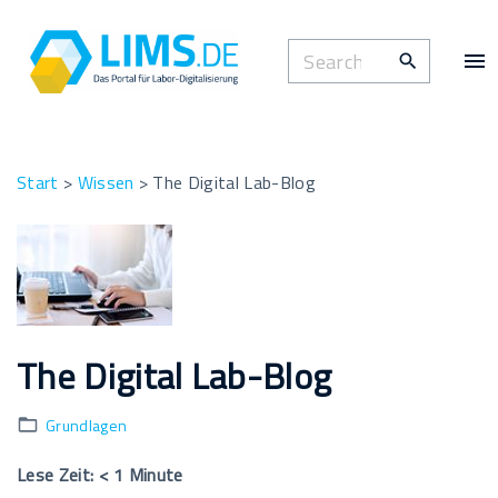
S
k
S
i
e
p
a
t
r
o
c
Start
>
Wissen
>
The Digital Lab-Blog
c
h
o
f
n
o
t
r
e
:
n
The Digital Lab-Blog
t
Grundlagen
Lese Zeit:
< 1
Minute