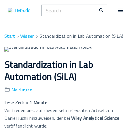
S
S
k
e
i
a
p
r
t
Start
>
Wissen
>
Standardization in Lab Automation (SiLA)
c
o
h
c
f
o
Standardization in Lab
o
n
r
Automation (SiLA)
t
:
e
n
Meldungen
t
Lese Zeit:
< 1
Minute
Wir freuen uns, auf diesen sehr relevanten Artikel von
Daniel Juchli hinzuweisen, der bei
Wiley Analytical Science
veröffentlicht wurde: