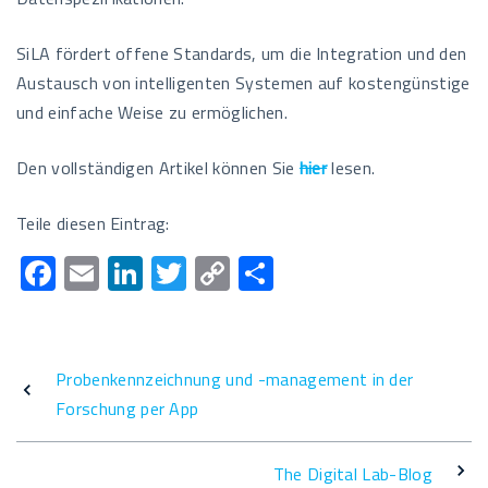
SiLA fördert offene Standards, um die Integration und den
Austausch von intelligenten Systemen auf kostengünstige
und einfache Weise zu ermöglichen.
Den vollständigen Artikel können Sie
hier
lesen.
Teile diesen Eintrag:
F
E
Li
T
C
T
ac
m
n
wi
o
eil
e
ail
k
tt
p
e
b
e
er
y
n
Probenkennzeichnung und -management in der
o
dI
Li
Forschung per App
o
n
n
k
k
The Digital Lab-Blog