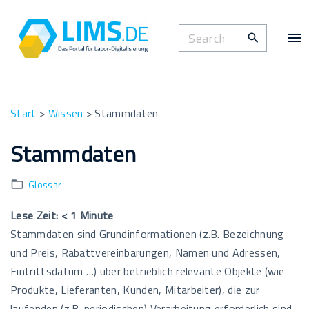
S
k
S
i
e
p
a
t
r
o
c
Start
>
Wissen
>
Stammdaten
c
h
o
Stammdaten
f
n
o
t
Glossar
r
e
:
n
Lese Zeit:
< 1
Minute
t
Stammdaten sind Grundinformationen (z.B. Bezeichnung
und Preis, Rabattvereinbarungen, Namen und Adressen,
Eintrittsdatum …) über betrieblich relevante Objekte (wie
Produkte, Lieferanten, Kunden, Mitarbeiter), die zur
laufenden (z.B. periodischen) Verarbeitung erforderlich sind.