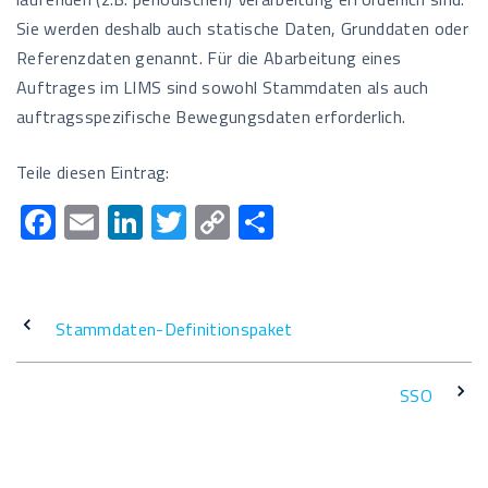
Sie werden deshalb auch statische Daten, Grunddaten oder
Referenzdaten genannt. Für die Abarbeitung eines
Auftrages im LIMS sind sowohl Stammdaten als auch
auftragsspezifische Bewegungsdaten erforderlich.
Teile diesen Eintrag:
F
E
Li
T
C
T
ac
m
n
wi
o
eil
e
ail
k
tt
p
e
b
e
er
y
n
Stammdaten-Definitionspaket
o
dI
Li
o
n
n
SSO
k
k