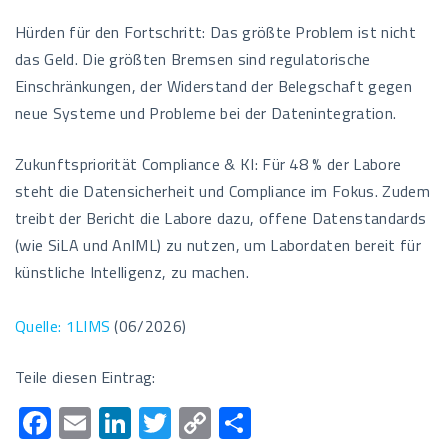
Hürden für den Fortschritt: Das größte Problem ist nicht
das Geld. Die größten Bremsen sind regulatorische
Einschränkungen, der Widerstand der Belegschaft gegen
neue Systeme und Probleme bei der Datenintegration.
Zukunftspriorität Compliance & KI: Für 48 % der Labore
steht die Datensicherheit und Compliance im Fokus. Zudem
treibt der Bericht die Labore dazu, offene Datenstandards
(wie SiLA und AnIML) zu nutzen, um Labordaten bereit für
künstliche Intelligenz, zu machen.
Quelle: 1LIMS
(06/2026)
Teile diesen Eintrag:
F
E
Li
T
C
T