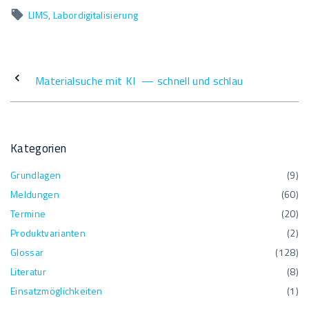
ac
m
n
wi
o
eil
LIMS
Labordigitalisierung
e
ail
k
tt
p
e
b
e
er
y
n
o
dI
Li
Materialsuche mit KI — schnell und schlau
o
n
n
k
k
Kategorien
Grundlagen
(
9
)
Meldungen
(
60
)
Termine
(
20
)
Produktvarianten
(
2
)
Glossar
(
128
)
Literatur
(
8
)
Einsatzmöglichkeiten
(
1
)