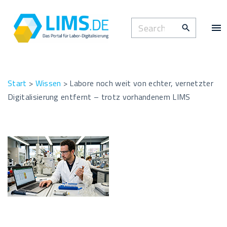
S
k
S
i
e
p
a
t
r
o
c
Start
>
Wissen
>
Labore noch weit von echter, vernetzter
c
h
Digitalisierung entfernt – trotz vorhandenem LIMS
o
f
n
o
t
r
e
:
n
t