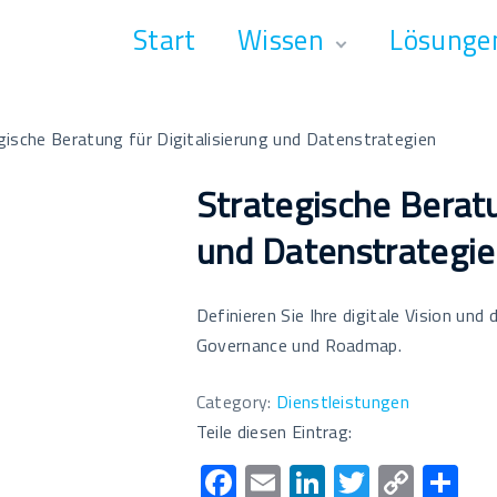
Start
Wissen
Lösunge
Grundlagen
Anbieter
Meldungen
Software
gische Beratung für Digitalisierung und Datenstrategien
Termine
Dienstleistu
Strategische Beratu
Glossar
Fortbildung
Literatur
und Datenstrategi
Definieren Sie Ihre digitale Vision und
Governance und Roadmap.
Category:
Dienstleistungen
Teile diesen Eintrag:
F
E
Li
T
C
T