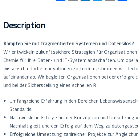
ac
m
n
wi
o
eil
e
ail
k
tt
p
e
b
e
er
y
n
Description
o
dI
Li
o
n
n
Kämpfen Sie mit fragmentierten Systemen und Datensilos?
k
k
Wir entwickeln zukunftssichere Strategien für Organisatione
Chemie für Ihre Daten- und IT-Systemlandschaften. Um operat
wissenschaftliche Innovationen zu fördern, stimmen wir Tech
aufeinander ab. Wir begleiten Organisationen bei der erfol
und bei der Sicherstellung eines schnellen RI.
Umfangreiche Erfahrung in den Bereichen Lebenswissensch
Standards.
Nachweisliche Erfolge bei der Konzeption und Umsetzung v
Nachhaltigkeit und den Erfolg auf dem Weg zu datengesteu
Erfolgreiche Umsetzung zahlreicher Projekte zur Angleich