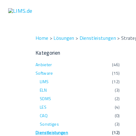
S
k
i
p
t
Home
>
Lösungen
>
Dienstleistungen
>
Strate
o
Kategorien
c
o
Anbieter
(
46
)
n
Software
(
15
)
t
LIMS
(
12
)
e
ELN
(
3
)
n
SDMS
(
2
)
t
LES
(
4
)
CAQ
(
0
)
Sonstiges
(
3
)
Dienstleistungen
(
12
)