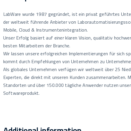
o
dI
Li
o
n
n
LabWare wurde 1987 gegründet, ist ein privat geführtes Unte
k
k
der weltweit führende Anbieter von Laborautomatisierungsso
Mobile, Cloud & Instrumentenintegration.
Unser Erfolg basiert auf einer klaren Vision, qualitativ hochw
besten Mitarbeitern der Branche.
Wir lassen unsere erfolgreichen Implementierungen für sich sp
kommt durch Empfehlungen von Unternehmen zu Unternehmen
Als globales Unternehmen verfügen wir weltweit über 25 Nie
Experten, die direkt mit unseren Kunden zusammenarbeiten. 
Standorten und über 150.000 tägliche Anwender nutzen unser
Softwareprodukt.
Additional information