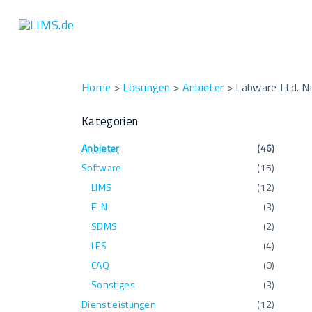
S
k
i
p
t
Home
>
Lösungen
>
Anbieter
>
Labware Ltd. N
o
Kategorien
c
o
Anbieter
(
46
)
n
Software
(
15
)
t
LIMS
(
12
)
e
ELN
(
3
)
n
SDMS
(
2
)
t
LES
(
4
)
CAQ
(
0
)
Sonstiges
(
3
)
Dienstleistungen
(
12
)