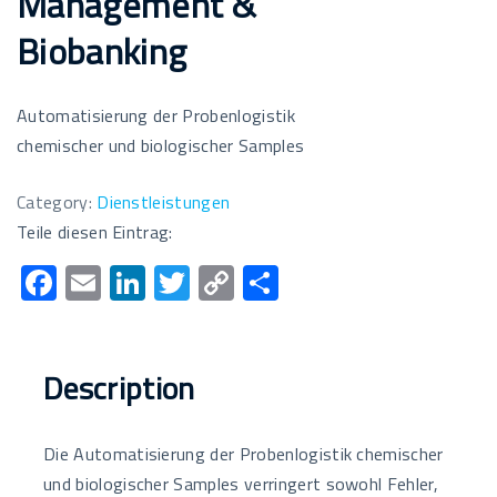
Management &
Biobanking
Automatisierung der Probenlogistik
chemischer und biologischer Samples
Category:
Dienstleistungen
Teile diesen Eintrag:
F
E
Li
T
C
T
ac
m
n
wi
o
eil
e
ail
k
tt
p
e
b
e
er
y
n
Description
o
dI
Li
o
n
n
Die Automatisierung der Probenlogistik chemischer
k
k
und biologischer Samples verringert sowohl Fehler,