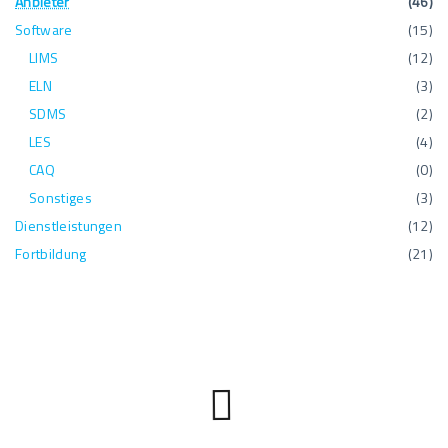
Anbieter
(
46
)
Software
(
15
)
LIMS
(
12
)
ELN
(
3
)
SDMS
(
2
)
LES
(
4
)
CAQ
(
0
)
Sonstiges
(
3
)
Dienstleistungen
(
12
)
Fortbildung
(
21
)