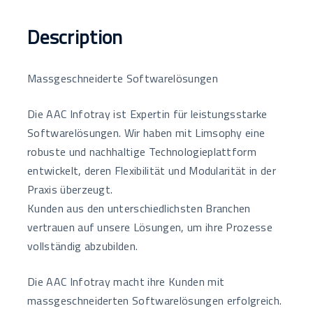
e
ail
k
tt
p
e
b
e
er
y
n
Description
o
dI
Li
o
n
n
Massgeschneiderte Softwarelösungen
k
k
Die AAC Infotray ist Expertin für leistungsstarke
Softwarelösungen. Wir haben mit Limsophy eine
robuste und nachhaltige Technologieplattform
entwickelt, deren Flexibilität und Modularität in der
Praxis überzeugt.
Kunden aus den unterschiedlichsten Branchen
vertrauen auf unsere Lösungen, um ihre Prozesse
vollständig abzubilden.
Die AAC Infotray macht ihre Kunden mit
massgeschneiderten Softwarelösungen erfolgreich.