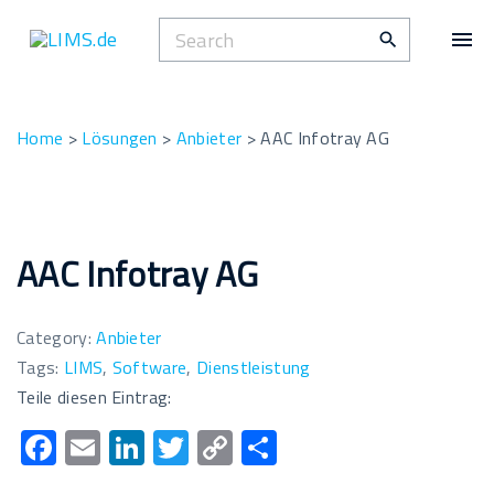
S
S
k
e
i
a
p
r
t
Home
>
Lösungen
>
Anbieter
>
AAC Infotray AG
c
o
h
c
f
o
o
n
AAC Infotray AG
r
t
:
e
Category:
Anbieter
n
Tags:
LIMS
,
Software
,
Dienstleistung
t
Teile diesen Eintrag:
F
E
Li
T
C
T
ac
m
n
wi
o
eil