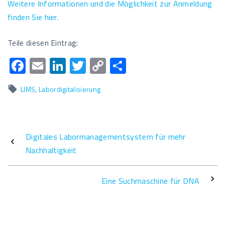
Weitere Informationen und die Möglichkeit zur Anmeldung
finden Sie hier.
Teile diesen Eintrag:
F
E
Li
T
C
T
ac
m
n
wi
o
eil
LIMS
Labordigitalisierung
e
ail
k
tt
p
e
b
e
er
y
n
o
dI
Li
Digitales Labormanagementsystem für mehr
o
n
n
Nachhaltigkeit
k
k
Eine Suchmaschine für DNA