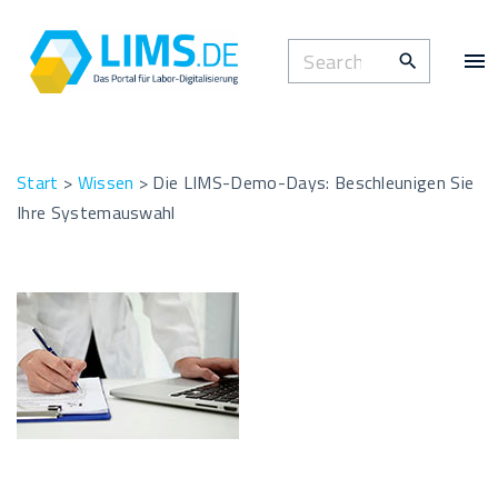
S
k
S
i
e
p
a
t
r
o
c
Start
>
Wissen
>
Die LIMS-Demo-Days: Beschleunigen Sie
c
h
Ihre Systemauswahl
o
f
n
o
t
r
e
:
n
t