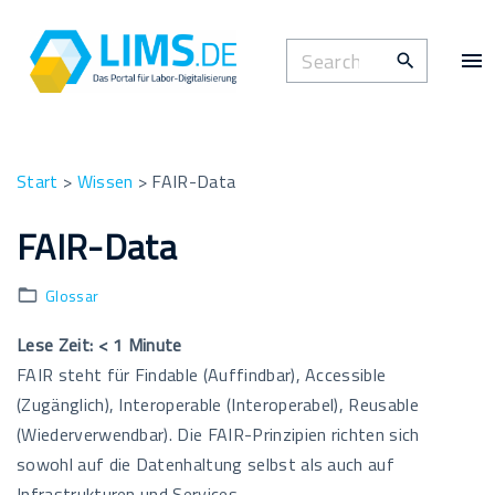
S
k
S
i
e
p
a
t
r
o
c
Start
>
Wissen
>
FAIR-Data
c
h
o
FAIR-Data
f
n
o
t
Glossar
r
e
:
n
Lese Zeit:
< 1
Minute
t
FAIR steht für Findable (Auffindbar), Accessible
(Zugänglich), Interoperable (Interoperabel), Reusable
(Wiederverwendbar). Die FAIR-Prinzipien richten sich
sowohl auf die Datenhaltung selbst als auch auf
Infrastrukturen und Services.