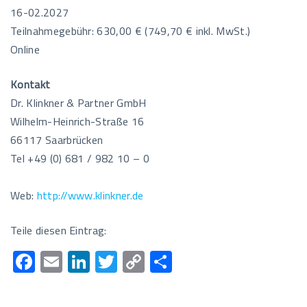
16-02.2027
Teilnahmegebühr: 630,00 € (749,70 € inkl. MwSt.)
Online
Kontakt
Dr. Klinkner & Partner GmbH
Wilhelm-Heinrich-Straße 16
66117 Saarbrücken
Tel +49 (0) 681 / 982 10 – 0
Web:
http://www.klinkner.de
Teile diesen Eintrag:
F
E
Li
T
C
T
ac
m
n
wi
o
eil
e
ail
k
tt
p
e