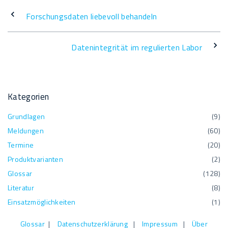
b
e
er
y
n
Forschungsdaten liebevoll behandeln
o
dI
Li
o
n
n
Datenintegrität im regulierten Labor
k
k
Kategorien
Grundlagen
(
9
)
Meldungen
(
60
)
Termine
(
20
)
Produktvarianten
(
2
)
Glossar
(
128
)
Literatur
(
8
)
Einsatzmöglichkeiten
(
1
)
Glossar
|
Datenschutzerklärung
|
Impressum
|
Über