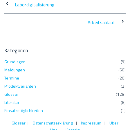
b
e
er
y
n
Labordigitalisierung
o
dI
Li
o
n
n
Arbeitsablauf
k
k
Kategorien
Grundlagen
(
9
)
Meldungen
(
60
)
Termine
(
20
)
Produktvarianten
(
2
)
Glossar
(
128
)
Literatur
(
8
)
Einsatzmöglichkeiten
(
1
)
Glossar
|
Datenschutzerklärung
|
Impressum
|
Über
Uns
|
Kontakt