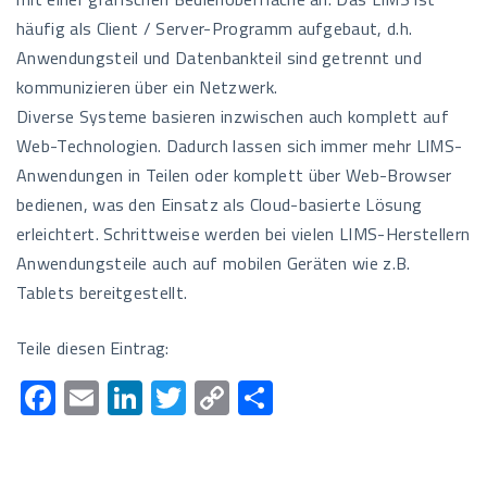
häufig als Client / Server-Programm aufgebaut, d.h.
Anwendungsteil und Datenbankteil sind getrennt und
kommunizieren über ein Netzwerk.
Diverse Systeme basieren inzwischen auch komplett auf
Web-Technologien. Dadurch lassen sich immer mehr LIMS-
Anwendungen in Teilen oder komplett über Web-Browser
bedienen, was den Einsatz als Cloud-basierte Lösung
erleichtert. Schrittweise werden bei vielen LIMS-Herstellern
Anwendungsteile auch auf mobilen Geräten wie z.B.
Tablets bereitgestellt.
Teile diesen Eintrag:
F
E
Li
T
C
T
ac
m
n
wi
o
eil
e
ail
k
tt
p
e