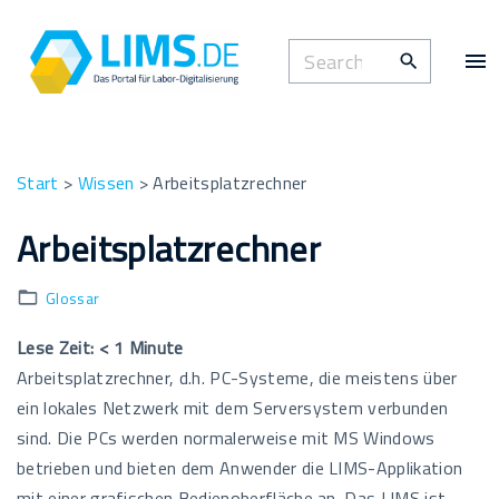
S
k
S
i
e
p
a
t
r
o
c
Start
>
Wissen
>
Arbeitsplatzrechner
c
h
o
Arbeitsplatzrechner
f
n
o
t
Glossar
r
e
:
n
Lese Zeit:
< 1
Minute
t
Arbeitsplatzrechner, d.h. PC-Systeme, die meistens über
ein lokales Netzwerk mit dem Serversystem verbunden
sind. Die PCs werden normalerweise mit MS Windows
betrieben und bieten dem Anwender die LIMS-Applikation
mit einer grafischen Bedienoberfläche an. Das LIMS ist